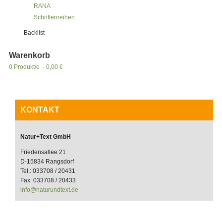
RANA
Schriftenreihen
Backlist
Warenkorb
0 Produkt/e - 0,00 €
KONTAKT
Natur+Text GmbH
Friedensallee 21
D-15834 Rangsdorf
Tel.: 033708 / 20431
Fax: 033708 / 20433
info@naturundtext.de