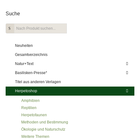
Suche
Neuheiten
Gesamtverzeichnis
Natur+Text
Basilisken-Presse*
Titel aus anderen Verlagen
Herpetoshop
Amphibien
Reptilien
Herpetofaunen
Methoden und Bestimmung
Ökologie und Naturschutz
Weitere Themen